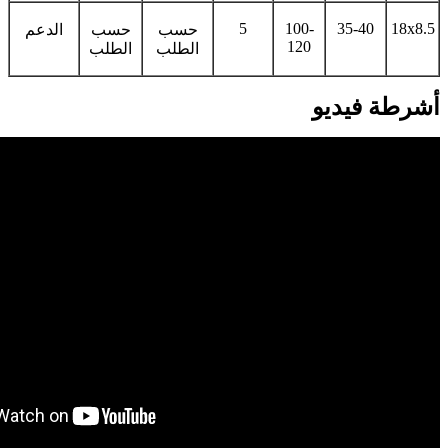
5
100-
35-40
18x8.5
حسب
حسب
الدعم
120
الطلب
الطلب
أشرطة فيديو