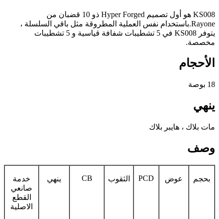
KS008 هو أول تصميم Hyper Forged ذو 10 قضبان من
Rayone.باستخدام نفس العملية المطروقة مثل باقي السلسلة ،
يتوفر KS008 في 5 تشطيبات شفافة قياسية و 5 تشطيبات
مخصصة.
الأحجام
18 بوصة
ينهي
مات بلاك ، هايبر بلاك
وصف
CB
PCD
بحجم
عوض
الثقوب
ينهي
خدمة
صانعي
القطع
الاصلية