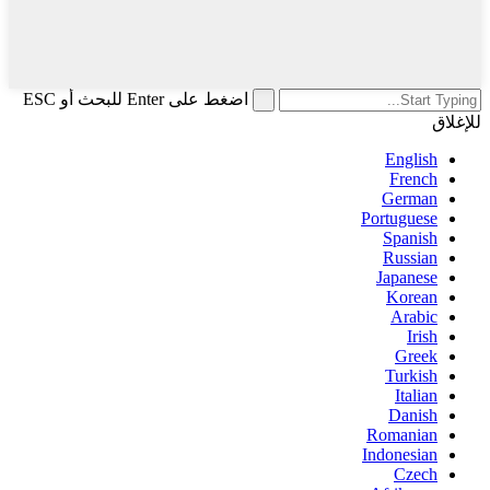
اضغط على Enter للبحث أو ESC
للإغلاق
English
French
German
Portuguese
Spanish
Russian
Japanese
Korean
Arabic
Irish
Greek
Turkish
Italian
Danish
Romanian
Indonesian
Czech