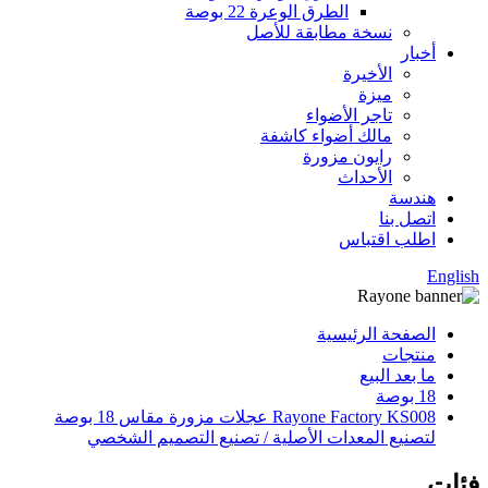
الطرق الوعرة 22 بوصة
نسخة مطابقة للأصل
أخبار
الأخيرة
ميزة
تاجر الأضواء
مالك أضواء كاشفة
رايون مزورة
الأحداث
هندسة
اتصل بنا
اطلب اقتباس
English
الصفحة الرئيسية
منتجات
ما بعد البيع
18 بوصة
Rayone Factory KS008 عجلات مزورة مقاس 18 بوصة
لتصنيع المعدات الأصلية / تصنيع التصميم الشخصي
فئات