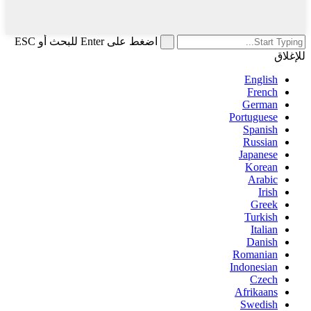
اضغط على Enter للبحث أو ESC
للإغلاق
English
French
German
Portuguese
Spanish
Russian
Japanese
Korean
Arabic
Irish
Greek
Turkish
Italian
Danish
Romanian
Indonesian
Czech
Afrikaans
Swedish