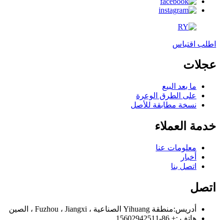
اطلب اقتباس
عجلات
ما بعد البيع
على الطرق الوعرة
نسخة مطابقة للأصل
خدمة العملاء
معلومات عنا
أخبار
اتصل بنا
اتصل
أدريس:
منطقة Yihuang الصناعية ، Fuzhou ، Jiangxi ، الصين
هاتف :
+ 86-15602942511