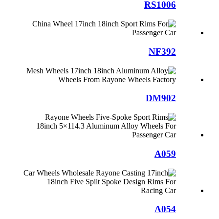
RS1006
NF392
DM902
A059
A054