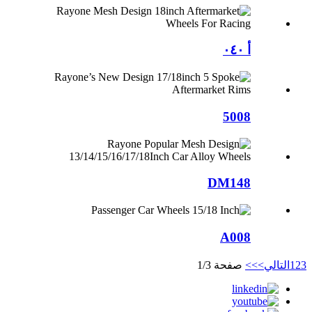
أ ٠٤٠
5008
DM148
A008
3
2
1
التالي>
>>
صفحة 1/3