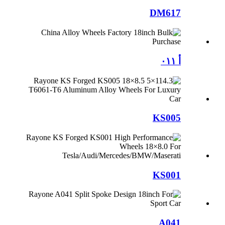
DM617
أ ٠١١
KS005
KS001
A041