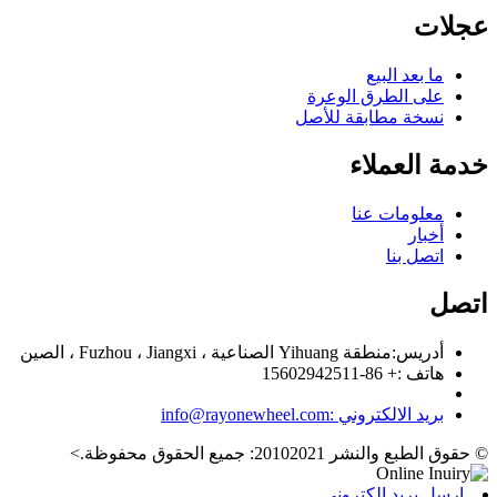
عجلات
ما بعد البيع
على الطرق الوعرة
نسخة مطابقة للأصل
خدمة العملاء
معلومات عنا
أخبار
اتصل بنا
اتصل
أدريس:
منطقة Yihuang الصناعية ، Fuzhou ، Jiangxi ، الصين
هاتف :
+ 86-15602942511
بريد الالكتروني :
info@rayonewheel.com
© حقوق الطبع والنشر 20102021: جميع الحقوق محفوظة.
>
ارسل بريد الكتروني