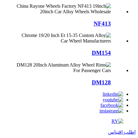
NF413
DM154
DM128
اطلب اقتباس