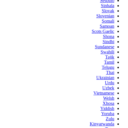
Sesotho
Sinhala
Slovak
Slovenian
Somali
Samoan
Scots Gaelic
Shona
Sindhi
Sundanese
Swahili
Tajik
Tamil
Telugu
Thai
Ukrainian
Urdu
Uzbek
Vietnamese
Welsh
Xhosa
Yiddish
Yoruba
Zulu
Kinyarwanda