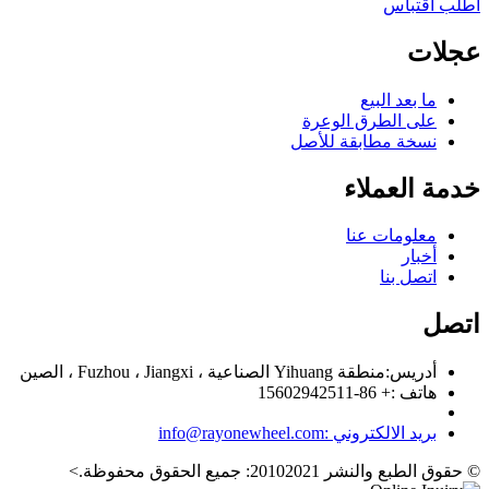
اطلب اقتباس
عجلات
ما بعد البيع
على الطرق الوعرة
نسخة مطابقة للأصل
خدمة العملاء
معلومات عنا
أخبار
اتصل بنا
اتصل
أدريس:
منطقة Yihuang الصناعية ، Fuzhou ، Jiangxi ، الصين
هاتف :
+ 86-15602942511
بريد الالكتروني :
info@rayonewheel.com
© حقوق الطبع والنشر 20102021: جميع الحقوق محفوظة.
>