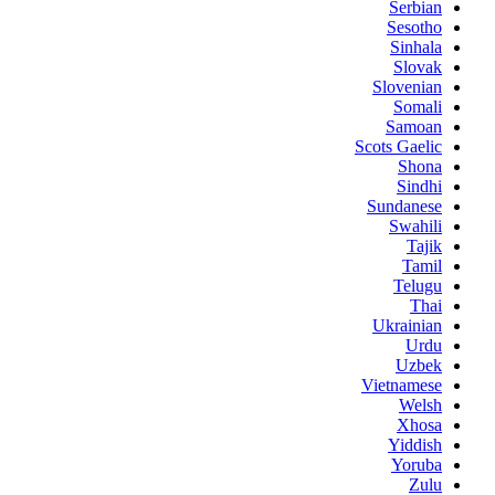
Serbian
Sesotho
Sinhala
Slovak
Slovenian
Somali
Samoan
Scots Gaelic
Shona
Sindhi
Sundanese
Swahili
Tajik
Tamil
Telugu
Thai
Ukrainian
Urdu
Uzbek
Vietnamese
Welsh
Xhosa
Yiddish
Yoruba
Zulu