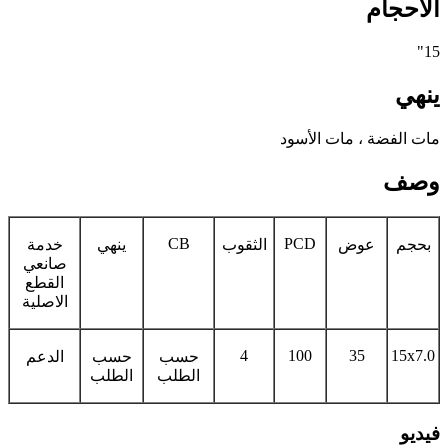
الأحجام
15"
ينهي
مات الفضة ، مات الأسود
وصف
CB
PCD
بحجم
عوض
الثقوب
ينهي
خدمة
صانعي
القطع
الاصلية
4
100
35
15x7.0
حسب
حسب
الدعم
الطلب
الطلب
فيديو