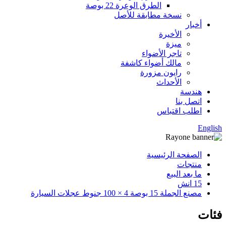
الطرق الوعرة 22 بوصة
نسخة مطابقة للأصل
أخبار
الأخيرة
ميزة
تاجر الأضواء
مالك أضواء كاشفة
رايون مزورة
الأحداث
هندسة
اتصل بنا
اطلب اقتباس
English
الصفحة الرئيسية
منتجات
ما بعد البيع
15 انش
مصنع الجملة 15 بوصة 4 × 100 جنوط عجلات السيارة
فئات